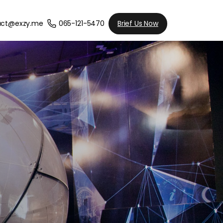
065-121-5470
Brief Us Now
act@exzy.me