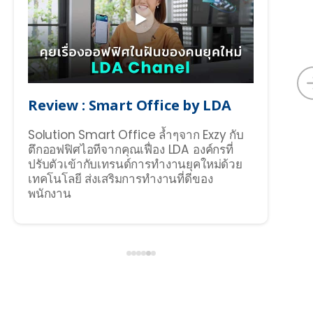
Review : Smart Office by LDA
TV
Solution Smart Office ล้ำๆจาก Exzy กับ
ชม
ตึกออฟฟิศไอทีจากคุณเฟื่อง LDA องค์กรที่
ประ
ปรับตัวเข้ากับเทรนด์การทำงานยุคใหม่ด้วย
ใช้
เทคโนโลยี ส่งเสริมการทำงานที่ดีของ
ขึ้
พนักงาน
ขึ้น