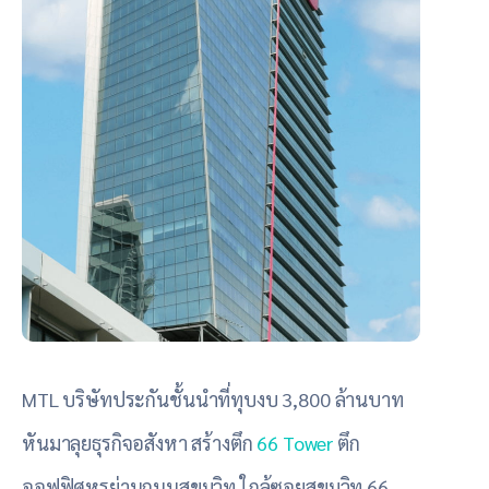
MTL บริษัทประกันชั้นนำที่ทุบงบ 3,800 ล้านบาท
หันมาลุยธุรกิจอสังหา สร้างตึก
66 Tower
ตึก
ออฟฟิศหรูย่านถนนสุขุมวิท ใกล้ซอยสุขุมวิท 66